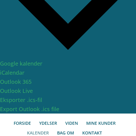
Google kalender
iCalendar
Outlook 365
Outlook Live
Eksporter .ics-fil
Export Outlook .ics file
FORSIDE
YDELSER
VIDEN
MINE KUNDER
KALENDER
BAG OM
KONTAKT