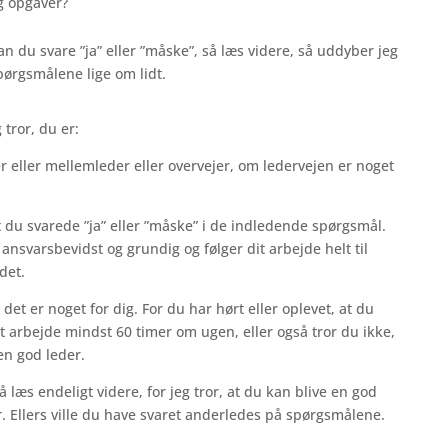
g opgaver?
an du svare ”ja” eller ”måske”, så læs videre, så uddyber jeg
pørgsmålene lige om lidt.
 tror, du er:
 eller mellemleder eller overvejer, om ledervejen er noget
 du svarede ”ja” eller ”måske” i de indledende spørgsmål.
r ansvarsbevidst og grundig og følger dit arbejde helt til
det.
 det er noget for dig. For du har hørt eller oplevet, at du
 arbejde mindst 60 timer om ugen, eller også tror du ikke,
 en god leder.
så læs endeligt videre, for jeg tror, at du kan blive en god
r. Ellers ville du have svaret anderledes på spørgsmålene.