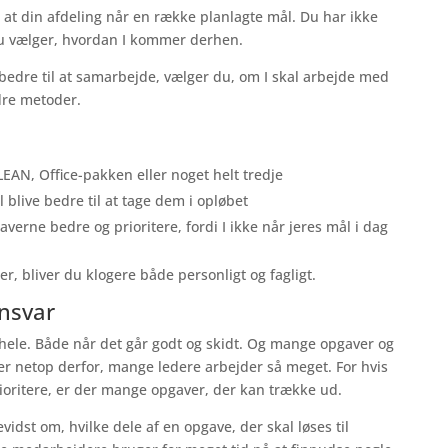
 at din afdeling når en række planlagte mål. Du har ikke
u vælger, hvordan I kommer derhen.
e bedre til at samarbejde, vælger du, om I skal arbejde med
ndre metoder.
 LEAN, Office-pakken eller noget helt tredje
l blive bedre til at tage dem i opløbet
verne bedre og prioritere, fordi I ikke når jeres mål i dag
, bliver du klogere både personligt og fagligt.
ansvar
 hele. Både når det går godt og skidt. Og mange opgaver og
er netop derfor, mange ledere arbejder så meget. For hvis
rioritere, er der mange opgaver, der kan trække ud.
bevidst om, hvilke dele af en opgave, der skal løses til