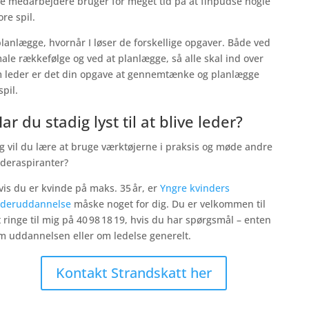
ne medarbejdere bruger for meget tid på at finpudse nogle
ore spil.
planlægge, hvornår I løser de forskellige opgaver. Både ved
ale rækkefølge og ved at planlægge, så alle skal ind over
 leder er det din opgave at gennemtænke og planlægge
pil.
ar du stadig lyst til at blive leder?
g vil du lære at bruge værktøjerne i praksis og møde andre
ederaspiranter?
vis du er kvinde på maks. 35 år, er
Yngre kvinders
ederuddannelse
måske noget for dig. Du er velkommen til
t ringe til mig på 40 98 18 19, hvis du har spørgsmål – enten
m uddannelsen eller om ledelse generelt.
Kontakt Strandskatt her