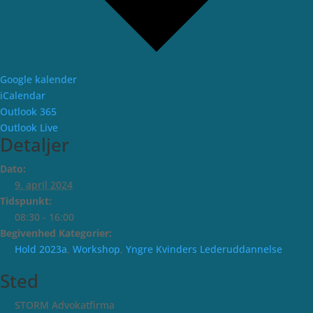
Google kalender
iCalendar
Outlook 365
Outlook Live
Detaljer
Dato:
9. april 2024
Tidspunkt:
08:30 - 16:00
Begivenhed Kategorier:
Hold 2023a
,
Workshop
,
Yngre Kvinders Lederuddannelse
Sted
STORM Advokatfirma