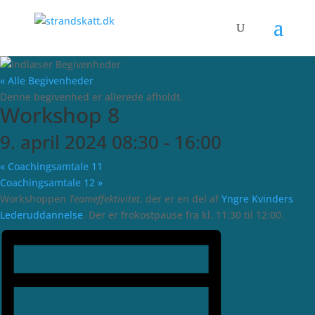
« Alle Begivenheder
Denne begivenhed er allerede afholdt.
Workshop 8
9. april 2024 08:30
-
16:00
«
Coaching­samtale 11
Coaching­samtale 12
»
Workshoppen
Team­effektivitet
, der er en del af
Yngre Kvinders
Lederuddannelse
. Der er frokostpause fra kl. 11:30 til 12:00.