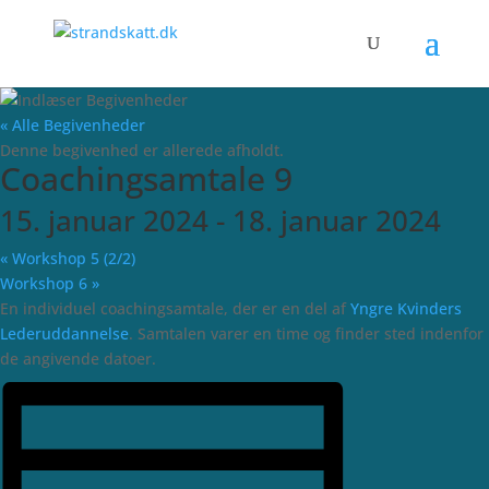
« Alle Begivenheder
Denne begivenhed er allerede afholdt.
Coaching­samtale 9
15. januar 2024
-
18. januar 2024
«
Workshop 5 (2/2)
Workshop 6
»
En individuel coachingsamtale, der er en del af
Yngre Kvinders
Lederuddannelse
. Samtalen varer en time og finder sted indenfor
de angivende datoer.